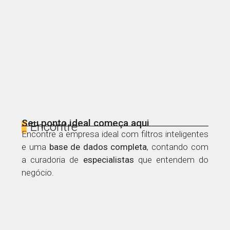
Seu ponto ideal começa aqui
Encontre
Encontre a empresa ideal com filtros inteligentes
e uma
base de dados
completa
, contando com
a curadoria de
especialistas
que entendem do
negócio.