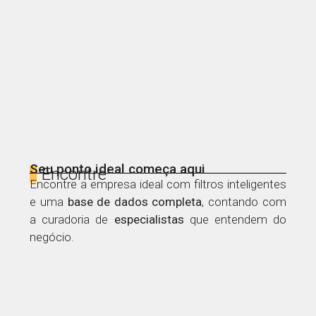
Seu ponto ideal começa aqui
Encontre
Encontre a empresa ideal com filtros inteligentes
e uma
base de dados
completa
, contando com
a curadoria de
especialistas
que entendem do
negócio.