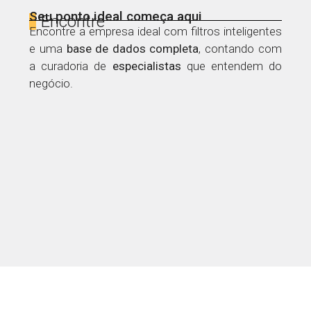
Seu ponto ideal começa aqui
Encontre
Encontre a empresa ideal com filtros inteligentes
e uma
base de dados
completa
, contando com
a curadoria de
especialistas
que entendem do
negócio.