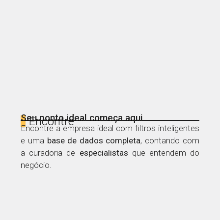
Seu ponto ideal começa aqui
Encontre
Encontre a empresa ideal com filtros inteligentes
e uma
base de dados
completa
, contando com
a curadoria de
especialistas
que entendem do
negócio.