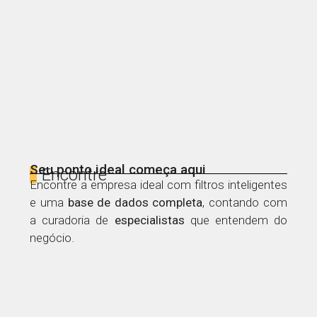
Seu ponto ideal começa aqui
Encontre
Encontre a empresa ideal com filtros inteligentes
e uma
base de dados
completa
, contando com
a curadoria de
especialistas
que entendem do
negócio.